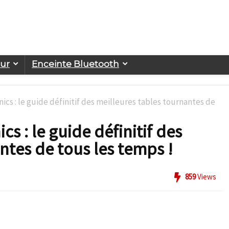
eur
Enceinte Bluetooth
cs : le guide définitif des meilleures tables tournantes de
s : le guide définitif des
ntes de tous les temps !
859
Views