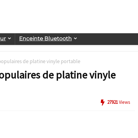
eur
Enceinte Bluetooth
populaires de platine vinyle portable
opulaires de platine vinyle
27921
Views