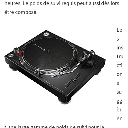
heures. Le poids de suivi requis peut aussi dès lors
être composé.
Le
s
ins
tru
cti
on
s
su
gg
èr
en
t une large gamme de poids de suivi pour la