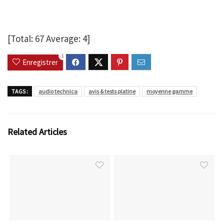
[Total:
67
Average:
4
]
1
Enregistrer
TAGS :
audio technica
avis & tests platine
moyenne gamme
Related Articles