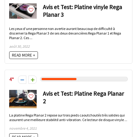
Avis et Test: Platine vinyle Rega
Planar 3
Les yeux d’une personne non avertie auront beaucoup de difficulté à
discerner la Rega Planar 3 de ses deux devancières Rega Planar 1 et Rega
Planar 2. Ces ...
août 30, 2022
READ MORE +
4
Avis et Test: Platine Rega Planar
2
La platine Rega Planar 2 repose sur trois pieds caoutchoutés très solides qui
assurent une meilleure stabilité anti-vibration. Ce lecteur de disque vinyle ...
novembre 4, 2021