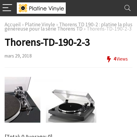
Accueil
»
Platine Vinyle
»
Thorens TD 190-2 : platine la plus
généreuse pour la série Thorens TD
»
Thorens-TD-190-2-3
Thorens-TD-190-2-3
mars 29, 2018
4
Views
[Total:
0
Average:
0
]