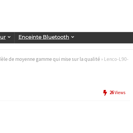
eur
Enceinte Bluetooth
dèle de moyenne gamme qui mise sur la qualité
»
Lenco-L90-
26
Views