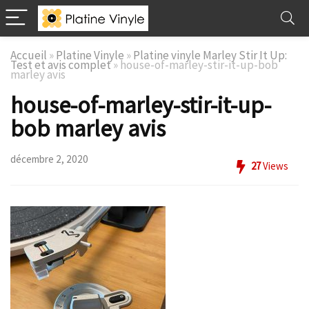
Accueil
»
Platine Vinyle
»
Platine vinyle Marley Stir It Up:
Test et avis complet
»
house-of-marley-stir-it-up-bob
marley avis
house-of-marley-stir-it-up-
bob marley avis
décembre 2, 2020
27
Views