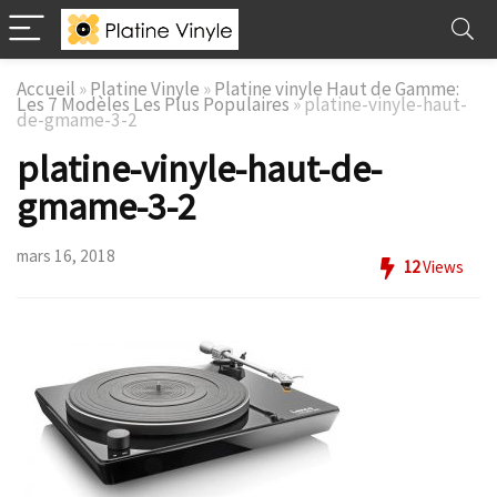
Accueil
»
Platine Vinyle
»
Platine vinyle Haut de Gamme:
Les 7 Modèles Les Plus Populaires
»
platine-vinyle-haut-
de-gmame-3-2
platine-vinyle-haut-de-
gmame-3-2
mars 16, 2018
12
Views