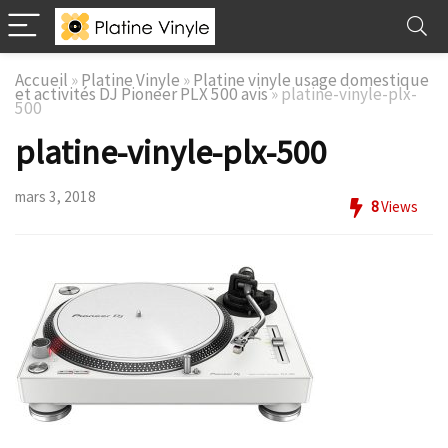
Accueil
»
Platine Vinyle
»
Platine vinyle usage domestique
et activités DJ Pioneer PLX 500 avis
»
platine-vinyle-plx-
500
platine-vinyle-plx-500
mars 3, 2018
8
Views