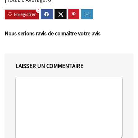
0
Enregistrer
Nous serions ravis de connaître votre avis
LAISSER UN COMMENTAIRE