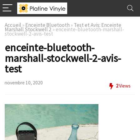
Accueil
»
Enceinte Bluetooth
»
Test et Avis: Enceinte
Marshall Stockwell 2
»
enceinte-bluetooth-marshall-
stockwell-2-avis-test
enceinte-bluetooth-
marshall-stockwell-2-avis-
test
novembre 10, 2020
2
Views