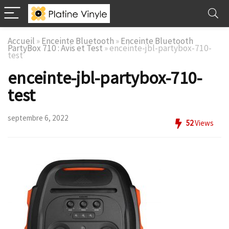
Accueil
»
Enceinte Bluetooth
»
Enceinte Bluetooth
PartyBox 710 : Avis et Test
»
enceinte-jbl-partybox-710-
test
enceinte-jbl-partybox-710-
test
septembre 6, 2022
52
Views