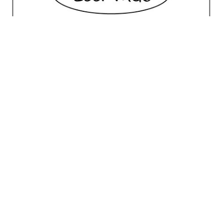
No posts for this criteria.
Meilleur Choix
House of Marley Stir It Up