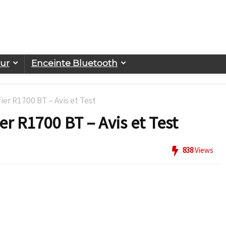
eur
Enceinte Bluetooth
ier R1700 BT – Avis et Test
er R1700 BT – Avis et Test
838
Views