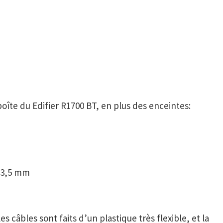
boîte du
Edifier R1
70
0
B
T,
en plus des enceintes
:
k 3,5 mm
es câbles sont faits d’un plastique très flexible, et la