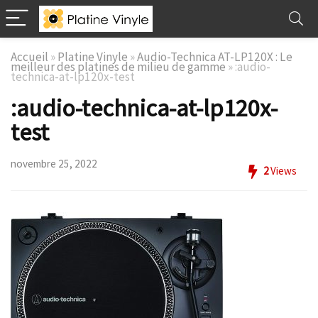
Accueil
»
Platine Vinyle
»
Audio-Technica AT-LP120X : Le
meilleur des platines de milieu de gamme
»
:audio-
technica-at-lp120x-test
:audio-technica-at-lp120x-
test
novembre 25, 2022
2
Views