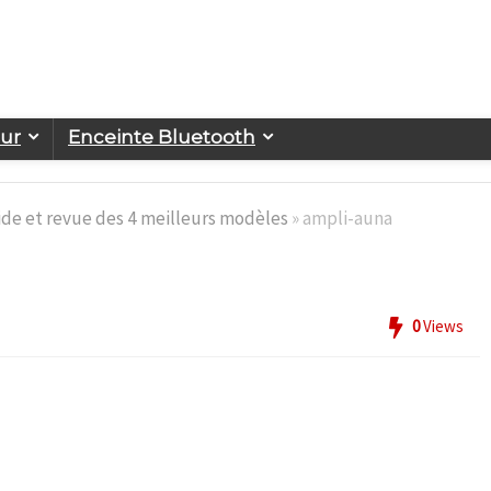
eur
Enceinte Bluetooth
ide et revue des 4 meilleurs modèles
»
ampli-auna
0
Views