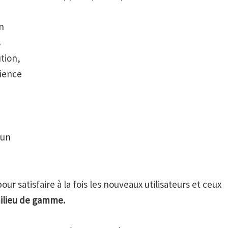
n
s
tion,
rience
 un
r satisfaire à la fois les nouveaux utilisateurs et ceux
milieu de gamme.