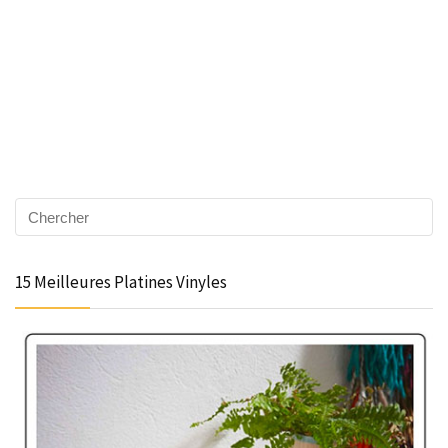
15 Meilleures Platines Vinyles