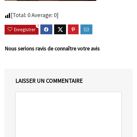
[Total:
0
Average:
0
]
0
Enregistrer
Nous serions ravis de connaître votre avis
LAISSER UN COMMENTAIRE