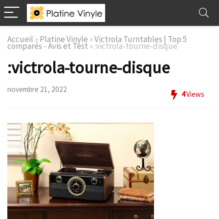
Accueil
»
Platine Vinyle
»
Victrola Turntables | Top 5
comparés - Avis et Test
»
:victrola-tourne-disque
:victrola-tourne-disque
novembre 21, 2022
4
Views