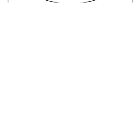
No posts for this criteria.
Meilleur Choix
House of Marley Stir It Up