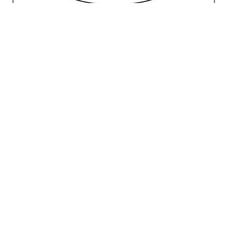
No posts for this criteria.
Meilleur Choix
House of Marley Stir It Up