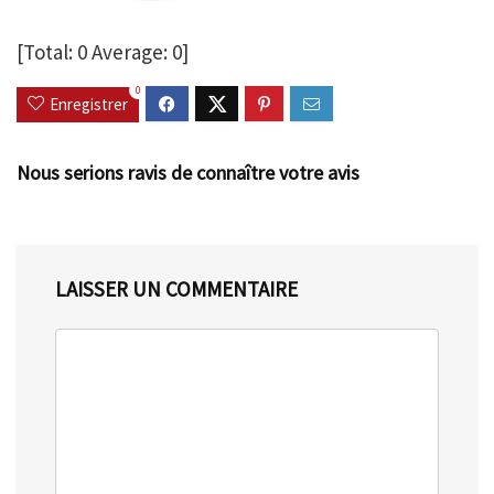
[Total:
0
Average:
0
]
0
Enregistrer
Nous serions ravis de connaître votre avis
LAISSER UN COMMENTAIRE