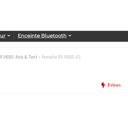
eur
Enceinte Bluetooth
 V685: Avis & Test
»
Yamaha RX V685-01
3
Views