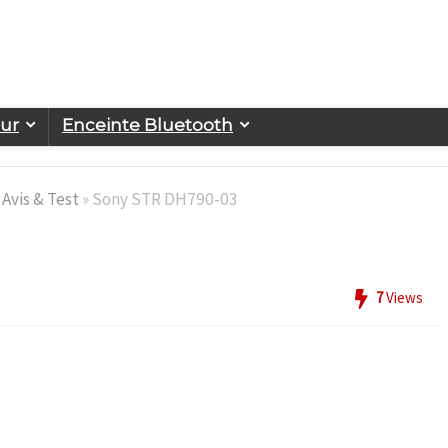
eur
Enceinte Bluetooth
Avis & Test
»
Sony STR DH790-03
7
Views