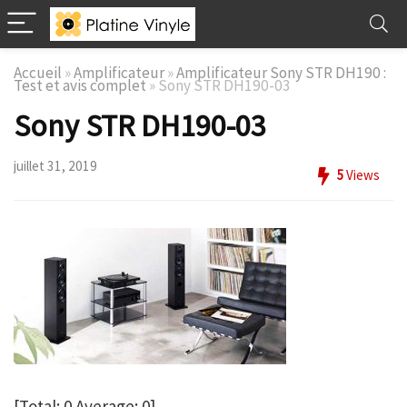
Accueil
»
Amplificateur
»
Amplificateur Sony STR DH190 :
Test et avis complet
»
Sony STR DH190-03
Sony STR DH190-03
juillet 31, 2019
5
Views
[Total:
0
Average:
0
]