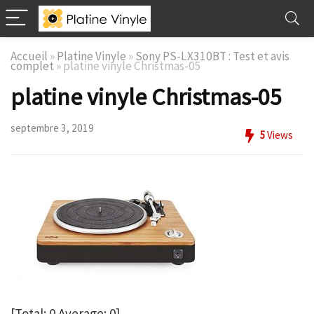
Accueil
»
Platine Vinyle
»
Sony PS-LX310BT : Test et avis
complet
»
platine vinyle Christmas-05
platine vinyle Christmas-05
septembre 3, 2019
5
Views
[Total:
0
Average:
0
]