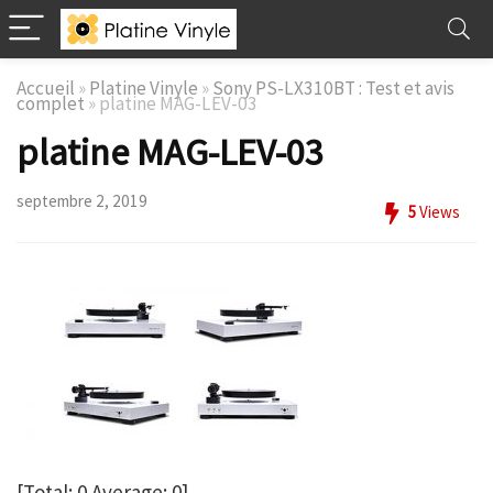
Accueil
»
Platine Vinyle
»
Sony PS-LX310BT : Test et avis
complet
»
platine MAG-LEV-03
platine MAG-LEV-03
septembre 2, 2019
5
Views
[Total:
0
Average:
0
]