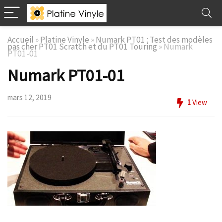
Accueil
»
Platine Vinyle
»
Numark PT01 : Test des modèles
pas cher PT01 Scratch et du PT01 Touring
»
Numark
PT01-01
Numark PT01-01
mars 12, 2019
1
View