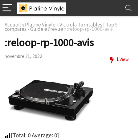
Accueil
»
Platine Vinyle
»
Victrola Turntables | Top 5
comparés - Guide et revue
»
:reloop-rp-1000-avis
:reloop-rp-1000-avis
novembre 21, 2022
1
View
[Total:
0
Average:
0
]