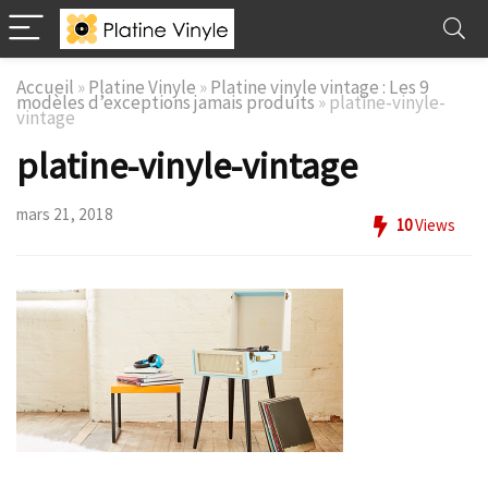
Accueil
»
Platine Vinyle
»
Platine vinyle vintage : Les 9
modèles d’exceptions jamais produits
»
platine-vinyle-
vintage
platine-vinyle-vintage
mars 21, 2018
10
Views