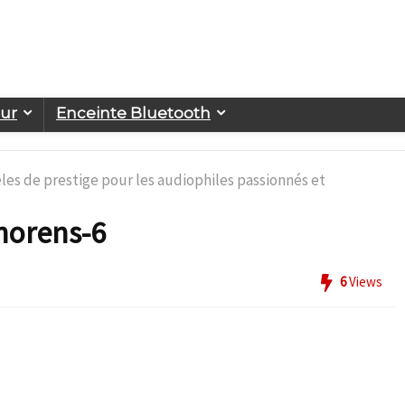
eur
Enceinte Bluetooth
les de prestige pour les audiophiles passionnés et
Thorens-6
6
Views