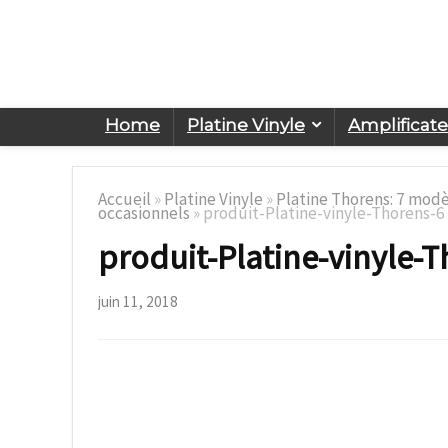
Home
Platine Vinyle
Amplificat
Accueil
»
Platine Vinyle
»
Platine Thorens: 7 modè
occasionnels
»
produit-Platine-vinyle-Thorens-6
produit-Platine-vinyle-
juin 11, 2018