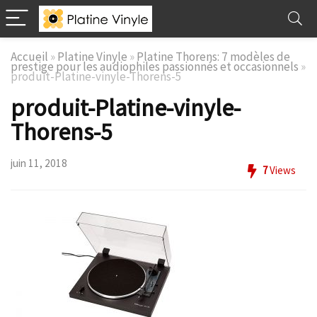
Accueil
»
Platine Vinyle
»
Platine Thorens: 7 modèles de
prestige pour les audiophiles passionnés et occasionnels
»
produit-Platine-vinyle-Thorens-5
produit-Platine-vinyle-
Thorens-5
juin 11, 2018
7
Views