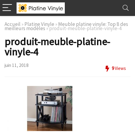
Accueil
»
Platine Vinyle
»
Meuble platine vinyle: Top 8 des
meilleurs modèles
»
produit-meuble-platine-vinyle-4
produit-meuble-platine-
vinyle-4
juin 11, 2018
9
Views