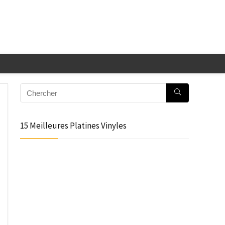
15 Meilleures Platines Vinyles