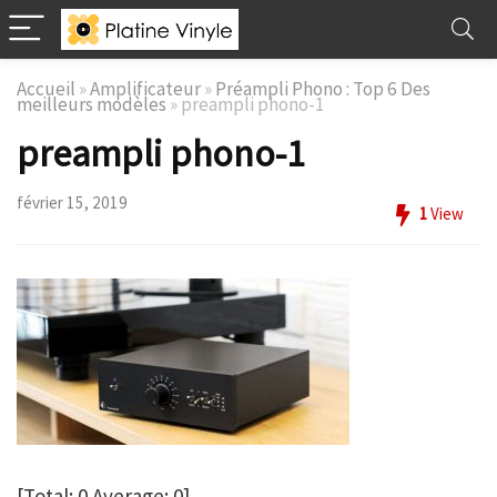
Accueil
»
Amplificateur
»
Préampli Phono : Top 6 Des
meilleurs modèles
»
preampli phono-1
preampli phono-1
février 15, 2019
1
View
[Total:
0
Average:
0
]