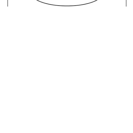
No posts for this criteria.
Meilleur Choix
House of Marley Stir It Up