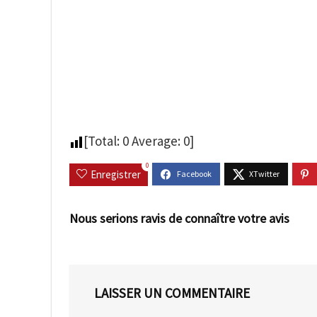
[Total:
0
Average:
0
]
0
Enregistrer
Nous serions ravis de connaître votre avis
LAISSER UN COMMENTAIRE