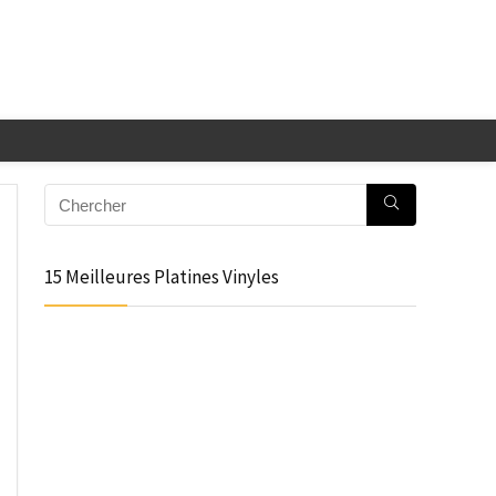
15 Meilleures Platines Vinyles