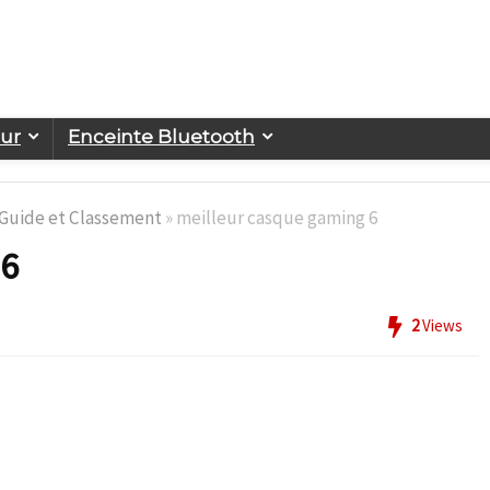
eur
Enceinte Bluetooth
 Guide et Classement
»
meilleur casque gaming 6
 6
2
Views