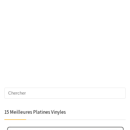
15 Meilleures Platines Vinyles