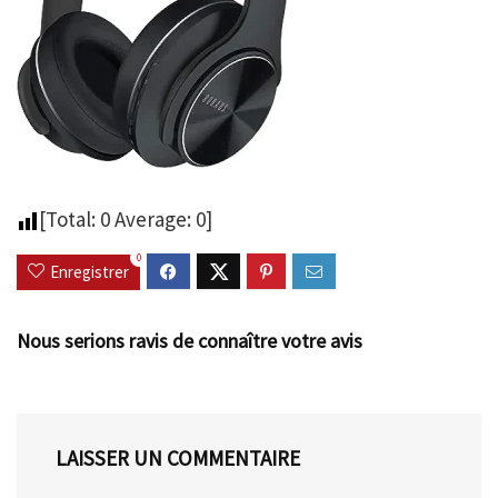
[Total:
0
Average:
0
]
0
Enregistrer
Nous serions ravis de connaître votre avis
LAISSER UN COMMENTAIRE