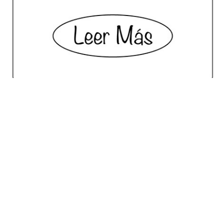
No posts for this criteria.
Meilleur Choix