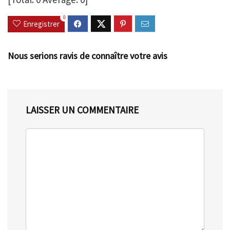
0
Enregistrer
Nous serions ravis de connaître votre avis
LAISSER UN COMMENTAIRE