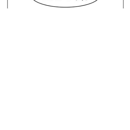
No posts for this criteria.
Meilleur Choix
House of Marley Stir It Up