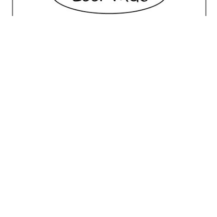
No posts for this criteria.
Meilleur Choix
House of Marley Stir It Up