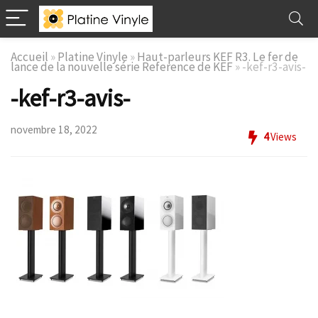
Accueil
»
Platine Vinyle
»
Haut-parleurs KEF R3. Le fer de
lance de la nouvelle série Reference de KEF
»
-kef-r3-avis-
-kef-r3-avis-
novembre 18, 2022
4
Views