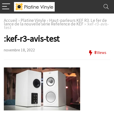
Accueil
»
Platine Vinyle
»
Haut-parleurs KEF R3. Le fer de
lance de la nouvelle série Reference de KEF
»
:kef-r3-avis-
test
:kef-r3-avis-test
novembre 18, 2022
8
Views