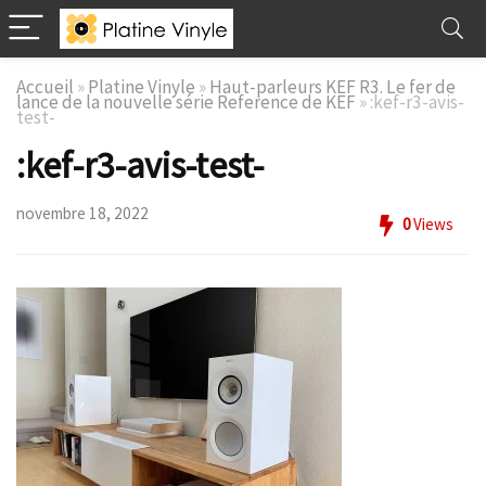
Accueil
»
Platine Vinyle
»
Haut-parleurs KEF R3. Le fer de
lance de la nouvelle série Reference de KEF
»
:kef-r3-avis-
test-
:kef-r3-avis-test-
novembre 18, 2022
0
Views