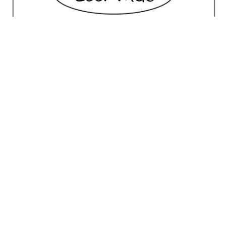
No posts for this criteria.
Meilleur Choix
House of Marley Stir It Up