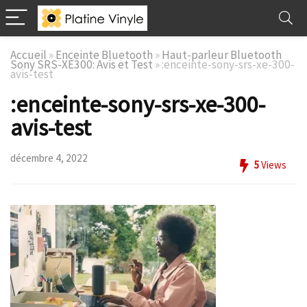
Accueil
»
Enceinte Bluetooth
»
Haut-parleur Bluetooth
Sony SRS-XE300: Avis et Test
»
:enceinte-sony-srs-xe-300-
avis-test
:enceinte-sony-srs-xe-300-
avis-test
décembre 4, 2022
5
Views