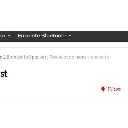
eur
Enceinte Bluetooth
 2 Bluetooth Speaker | Revue et opinions
»
:enceinte-
st
5
Views