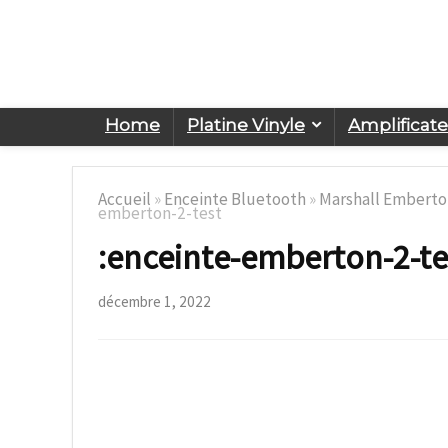
Home
Platine Vinyle
Amplificat
Accueil
»
Enceinte Bluetooth
»
Marshall Emberton
emberton-2-test
:enceinte-emberton-2-te
décembre 1, 2022