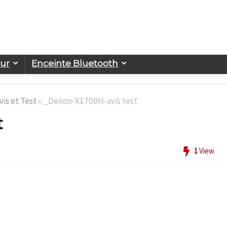
eur
Enceinte Bluetooth
is et Test
»
_Denon-X1700H-avis test
t
1
View