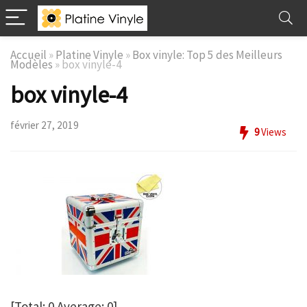
Accueil
»
Platine Vinyle
»
Box vinyle: Top 5 des Meilleurs
Modèles
»
box vinyle-4
box vinyle-4
février 27, 2019
9
Views
[Total:
0
Average:
0
]