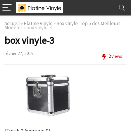
Accueil
»
Platine Vinyle
»
Box vinyle: Top 5 des Meilleurs
Modèles
»
box vinyle-3
box vinyle-3
février 27, 2019
2
Views
[Total:
0
Average:
0
]