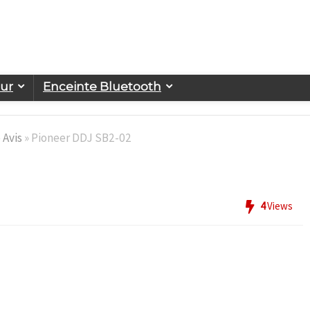
eur
Enceinte Bluetooth
 Avis
»
Pioneer DDJ SB2-02
4
Views