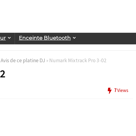
eur
Enceinte Bluetooth
Avis de ce platine DJ
»
Numark Mixtrack Pro 3-02
02
7
Views