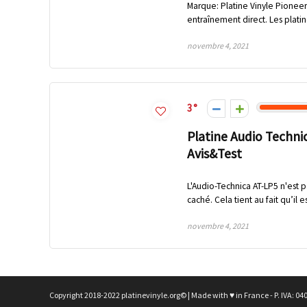
Marque: Platine Vinyle Pioneer
entraînement direct. Les plati
novembre 4, 2021
3
Platine Audio Technic
Avis&Test
L'Audio-Technica AT-LP5 n'est p
caché. Cela tient au fait qu’il e
novembre 4, 2021
Copyright 2018-2022 platinevinyle.org© | Made with ♥ in France - P. IVA: 0