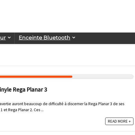
eur
Enceinte Bluetooth
vinyle Rega Planar 3
ertie auront beaucoup de difficulté à discerner la Rega Planar 3 de ses
 et Rega Planar 2. Ces ...
READ MORE +